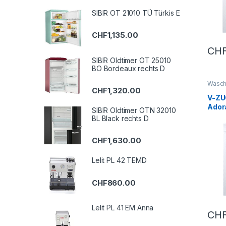
SIBIR OT 21010 TÜ Türkis E
CHF
1,135.00
CH
SIBIR Oldtimer OT 25010
BO Bordeaux rechts D
Wasch
CHF
1,320.00
V-ZU
Ador
SIBIR Oldtimer OTN 32010
– B
BL Black rechts D
CHF
1,630.00
Lelit PL 42 TEMD
CHF
860.00
Lelit PL 41 EM Anna
CH