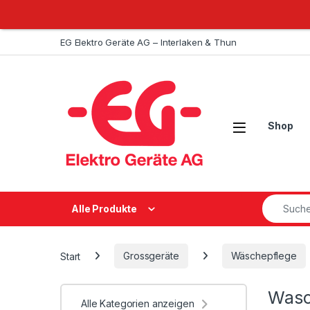
Weiter zur Navigation
Zum Inhalt springen
EG Elektro Geräte AG – Interlaken & Thun
Open
Shop
Suche na
Alle Produkte
Start
Grossgeräte
Wäschepflege
Wasc
Alle Kategorien anzeigen