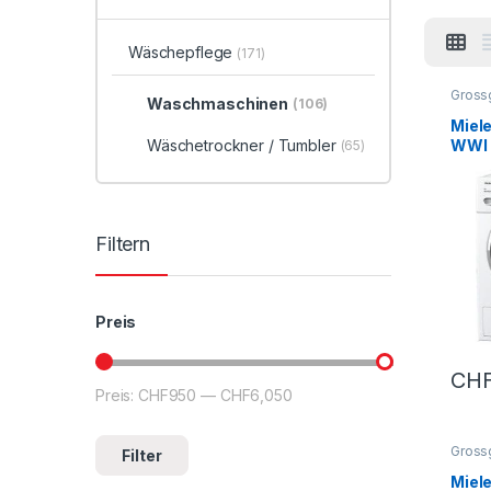
Wäschepflege
(171)
Gross
Waschmaschinen
(106)
Wasch
Miel
WWI 
Wäschetrockner / Tumbler
(65)
Filtern
Preis
CH
Preis:
CHF950
—
CHF6,050
Min. Preis
Max. Preis
Gross
Filter
Wasch
Miel