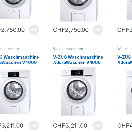
F
2,750.00
CHF
2,750.00
CHF
maschinen
Waschmaschinen
Waschm
G Waschmaschine
V-ZUG Waschmaschine
V-ZUG
aWaschen V4000
AdoraWaschen V4000
Adora
– B
– A
F
3,211.00
CHF
3,211.00
CHF