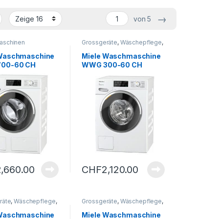
→
von 5
aschinen
Grossgeräte
,
Wäschepflege
,
Waschmaschinen
 Waschmaschine
Miele Waschmaschine
00-60 CH
WWG 300-60 CH
ater
2,660.00
CHF
2,120.00
räte
,
Wäschepflege
,
Grossgeräte
,
Wäschepflege
,
aschinen
Waschmaschinen
 Waschmaschine
Miele Waschmaschine