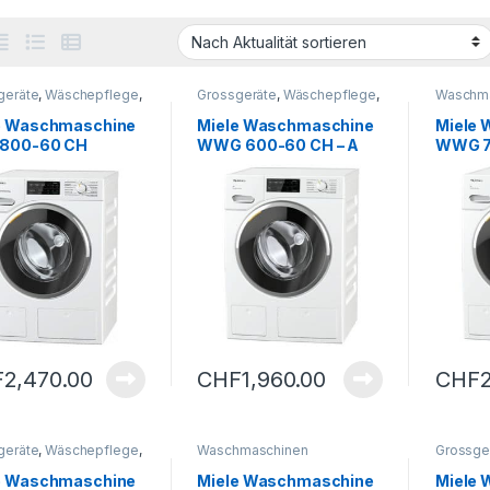
geräte
,
Wäschepflege
,
Grossgeräte
,
Wäschepflege
,
Waschm
maschinen
Waschmaschinen
e Waschmaschine
Miele Waschmaschine
Miele
800-60 CH
WWG 600-60 CH – A
WWG 7
Warmw
F
2,470.00
CHF
1,960.00
CHF
geräte
,
Wäschepflege
,
Waschmaschinen
Grossge
maschinen
Waschm
e Waschmaschine
Miele Waschmaschine
Miele