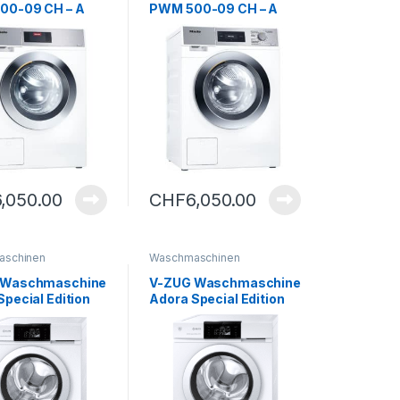
00-09 CH – A
PWM 500-09 CH – A
6,050.00
CHF
6,050.00
aschinen
Waschmaschinen
 Waschmaschine
V-ZUG Waschmaschine
Special Edition
Adora Special Edition
2 – C, rechts
ELITE V2 – C, links