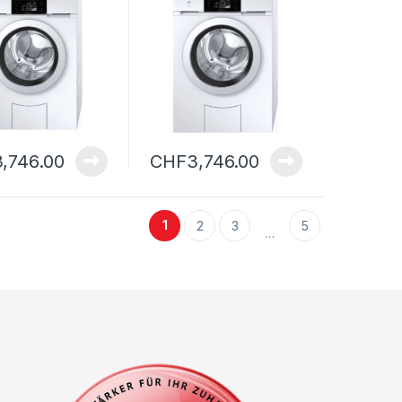
3,746.00
CHF
3,746.00
1
2
3
5
…