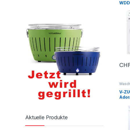
WDD1
CH
Wasch
V-ZU
Adora
ELITE
Aktuelle Produkte