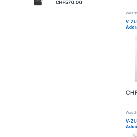
CHF
570.00
Wasch
V-ZU
Ador
– C
CH
Wasch
V-ZU
Ador
– D