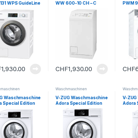
31 WPS GuideLine
WW 600-10 CH – C
PWM 9
F
1,930.00
CHF
1,930.00
CHF
maschinen
Waschmaschinen
Waschm
G Waschmaschine
V-ZUG Waschmaschine
V-ZUG
 Special Edition
Adora Special Edition
Adora 
 V4 – B, rechts
ELITE V4 – B, links
ELITE V