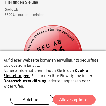
Hier finden Sie uns
Breite 1b
3800 Unterseen-Interlaken
©
2026
EG Elektro Geräte AG - |
Impressum
|
AGB
|
Datenschutzbestimmungen
| Website by
Compiaz Design