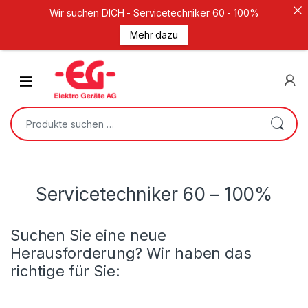
Wir suchen DICH - Servicetechniker 60 - 100%
Mehr dazu
Weiter zur Navigation
Zum Inhalt springen
Open
Suche nach:
Servicetechniker 60 – 100%
Suchen Sie eine neue
Herausforderung? Wir haben das
richtige für Sie: