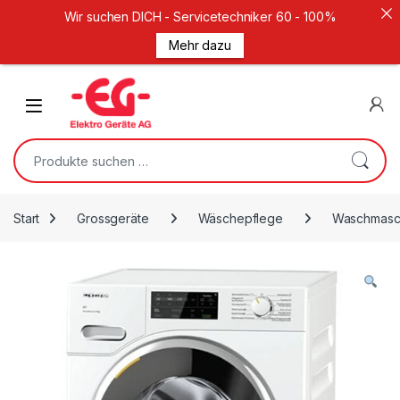
Wir suchen DICH - Servicetechniker 60 - 100%
Mehr dazu
Weiter zur Navigation
Zum Inhalt springen
Open
Suche nach:
Start
Grossgeräte
Wäschepflege
Waschmasc