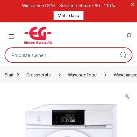
Wir suchen DICH - Servicetechniker 60 - 100%
Mehr dazu
Weiter zur Navigation
Zum Inhalt springen
Open
Suche nach:
Start
Grossgeräte
Wäschepflege
Waschmasc