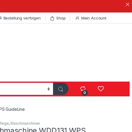
Bestellung verfolgen
Shop
Mein Account
0
PS GuideLine
flege
,
Waschmaschinen
chmaschine WDD131 WPS