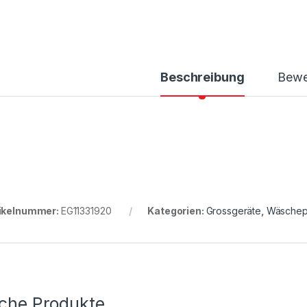
Beschreibung
Bewe
ikelnummer:
EG11331920
Kategorien:
Grossgeräte
,
Wäschep
iche Produkte