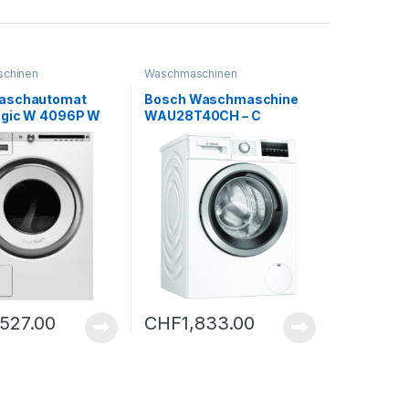
chinen
Waschmaschinen
aschautomat
Bosch Waschmaschine
ogic W 4096P W
WAU28T40CH – C
,527.00
CHF
1,833.00