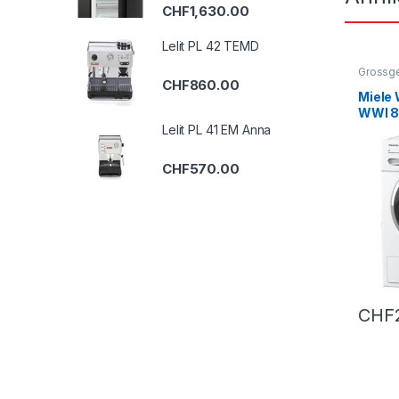
CHF
1,630.00
Lelit PL 42 TEMD
Grossg
Waschm
CHF
860.00
Miele
WWI 8
Lelit PL 41 EM Anna
CHF
570.00
CHF