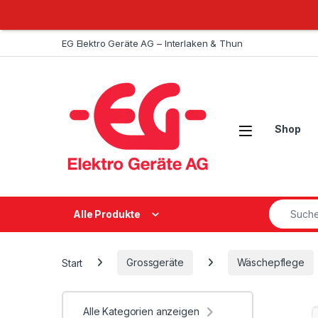
Weiter zur Navigation
Zum Inhalt springen
EG Elektro Geräte AG – Interlaken & Thun
Open
Shop
Suche na
Alle Produkte
Start
Grossgeräte
Wäschepflege
Alle Kategorien anzeigen