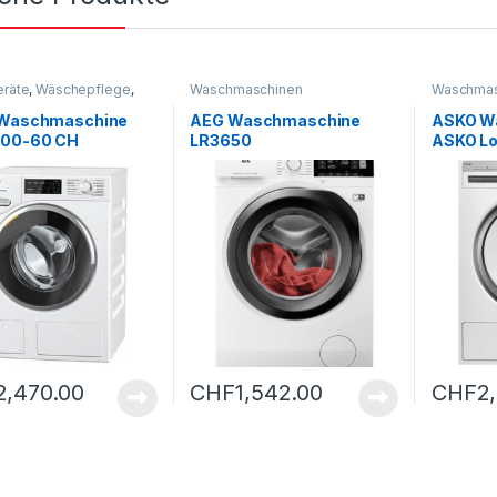
eräte
,
Wäschepflege
,
Waschmaschinen
Waschmas
aschinen
 Waschmaschine
AEG Waschmaschine
ASKO W
00-60 CH
LR3650
ASKO L
2,470.00
CHF
1,542.00
CHF
2