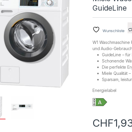
GuideLine
Wunschliste
W1 Waschmaschine Fr
und Audio-Gebrauch
GuideLine – fü
Schonende Wäs
Die perfekte E
Miele Qualität 
Sparsam, leistu
Energielabel
CHF
1,9