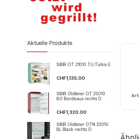
Aktuelle Produkte
SIBIR OT 21010 TÜ Türkis E
CHF
1,135.00
SIBIR Oldtimer OT 25010
Art
BO Bordeaux rechts D
CHF
1,320.00
SIBIR Oldtimer OTN 32010
BL Black rechts D
Ähnl