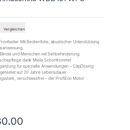
Vergleichen
ontlader: Mit Bedienfolie, akustischer Unterstützung
sanweisung.
r Blinde und Menschen mit Sehbehinderung
chepflege dank Miele Schontrommel
rgänzung für spezielle Anwendungen – CapDosing
– getestet auf 20 Jahre Lebensdauer
ngsstark, verschleissfrei – der ProfiEco Motor
30.00