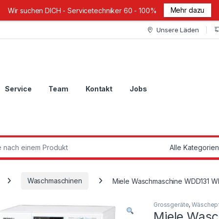
Mehr dazu
Wir suchen DICH - Servicetechniker 60 - 100%
Unsere Läden
Service
Team
Kontakt
Jobs
ch:
Waschmaschinen
Miele Waschmaschine WDD131 W
Grossgeräte
,
Wäschep
Miele Was