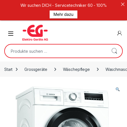
Wir suchen DICH - Servicetechniker 60 - 100%
Mehr dazu
Weiter zur Navigation
Zum Inhalt springen
Open
Suche nach:
Start
Grossgeräte
Wäschepflege
Waschmasc