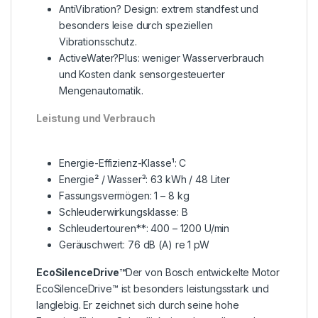
AntiVibration? Design: extrem standfest und
besonders leise durch speziellen
Vibrationsschutz.
ActiveWater?Plus: weniger Wasserverbrauch
und Kosten dank sensorgesteuerter
Mengenautomatik.
Leistung und Verbrauch
Energie-Effizienz-Klasse¹: C
Energie² / Wasser³: 63 kWh / 48 Liter
Fassungsvermögen: 1 – 8 kg
Schleuderwirkungsklasse: B
Schleudertouren**: 400 – 1200 U/min
Geräuschwert: 76 dB (A) re 1 pW
EcoSilenceDrive™
Der von Bosch entwickelte Motor
EcoSilenceDrive™ ist besonders leistungsstark und
langlebig. Er zeichnet sich durch seine hohe