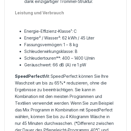
dank einzigartiger Trommel-Struktur.
Leistung und Verbrauch
Energie-Effizienz-Klasse¹: C
Energie² / Wasser³: 62 kWh / 45 Liter
Fassungsvermögen: 1 – 8 kg
Schleuderwirkungsklasse: B
Schleudertouren**: 400 – 1400 U/min
Geräuschwert: 66 dB (A) re 1 pW
SpeedPerfect
Mit SpeedPerfect können Sie Ihre
Waschzeit um bis zu 65%* reduzieren, ohne die
Ergebnisse zu beeinträchtigen. Sie kann in
Kombination mit den meisten Programmen und
Textilien verwendet werden. Wenn Sie zum Beispiel
das Mix Programm in Kombination mit SpeedPerfect
wählen, können Sie bis zu 4 Kilogramm Wäsche in
nur 45 Minuten durchwaschen. (*Differenz zwischen
der Dauer des Pflegeleicht-Programms 40°C und