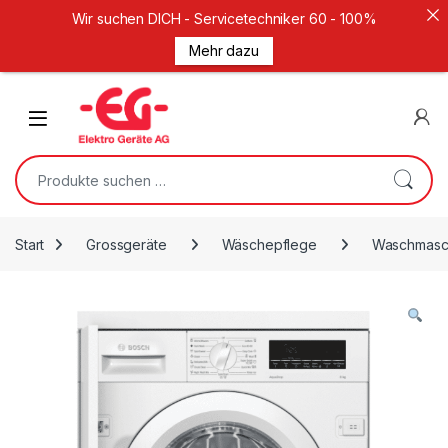
Wir suchen DICH - Servicetechniker 60 - 100%
Mehr dazu
Weiter zur Navigation
Zum Inhalt springen
Open
Suche nach:
Start
Grossgeräte
Wäschepflege
Waschmasc