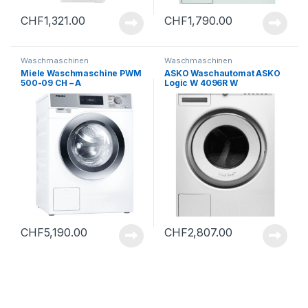
CHF
1,321.00
CHF
1,790.00
Waschmaschinen
Waschmaschinen
Miele Waschmaschine PWM
ASKO Waschautomat ASKO
500-09 CH – A
Logic W 4096R W
CHF
5,190.00
CHF
2,807.00