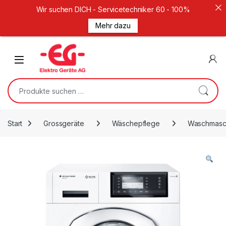
Wir suchen DICH - Servicetechniker 60 - 100%
Mehr dazu
Weiter zur Navigation
Zum Inhalt springen
Open
Suche nach:
Start
Grossgeräte
Wäschepflege
Waschmasc