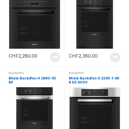
CHF
2,280.00
CHF
2,360.00
Backofen
Backofen
Miele Backofen H 2860-55
Miele Backofen H 2265-1-60
BP
B ED 400V