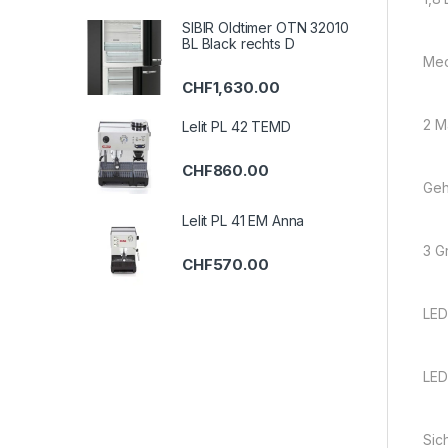
SIBIR Oldtimer OTN 32010
BL Black rechts D
Mec
CHF
1,630.00
2 M
Lelit PL 42 TEMD
CHF
860.00
Geh
Lelit PL 41 EM Anna
3 G
CHF
570.00
LED
LED
Sic