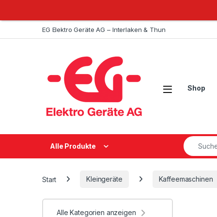
Weiter zur Navigation
Zum Inhalt springen
EG Elektro Geräte AG – Interlaken & Thun
Open
Shop
Suche na
Alle Produkte
Start
Kleingeräte
Kaffeemaschinen
Alle Kategorien anzeigen