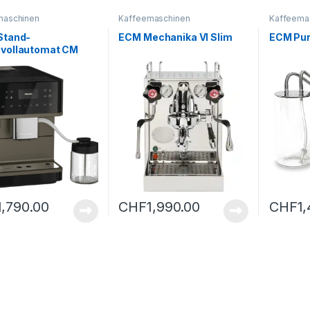
maschinen
Kaffeemaschinen
Kaffeema
Stand-
ECM Mechanika VI Slim
ECM Pur
evollautomat CM
CH OBBP – A
1,790.00
CHF
1,990.00
CHF
1