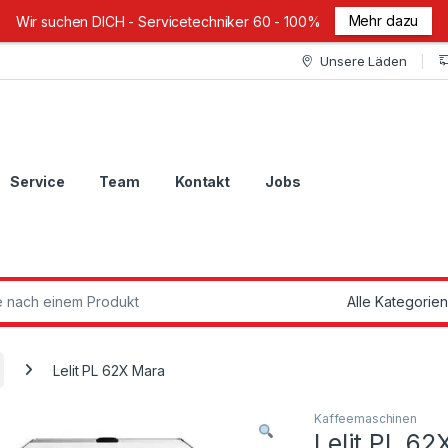
Mehr dazu
Wir suchen DICH - Servicetechniker 60 - 100%
Unsere Läden
Service
Team
Kontakt
Jobs
ch:
Lelit PL 62X Mara
Kaffeemaschinen
Lelit PL 62