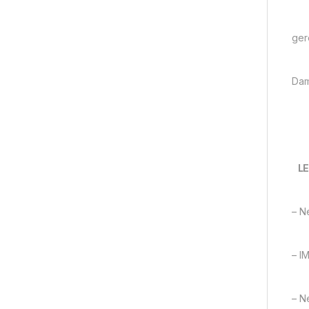
ger
Dam
LE
– N
– I
– N