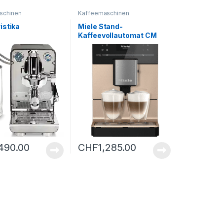
schinen
Kaffeemaschinen
istika
Miele Stand-
Kaffeevollautomat CM
5510 CH ROGOPF – B
,490.00
CHF
1,285.00