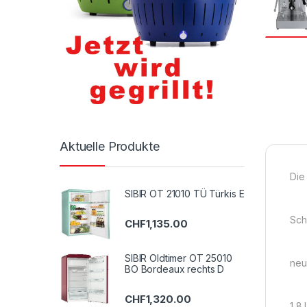
Aktuelle Produkte
Die
SIBIR OT 21010 TÜ Türkis E
Sch
CHF
1,135.00
SIBIR Oldtimer OT 25010
neu
BO Bordeaux rechts D
CHF
1,320.00
1,8 