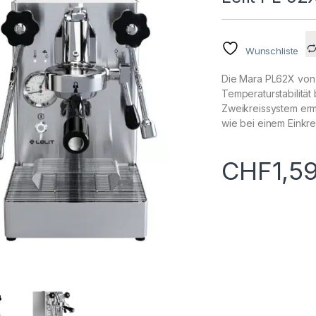
Wunschliste
Die Mara PL62X von L
Temperaturstabilität
Zweikreissystem erm
wie bei einem Einkrei
CHF
1,5