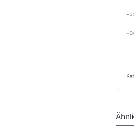
– S
– D
Kat
Ähnl