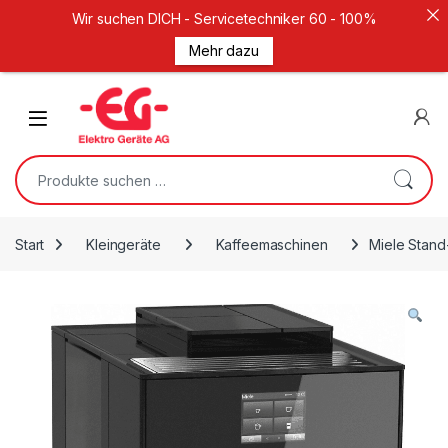
Wir suchen DICH - Servicetechniker 60 - 100%
Mehr dazu
Weiter zur Navigation
Zum Inhalt springen
Open
Suche nach:
Start
Kleingeräte
Kaffeemaschinen
Miele Stan