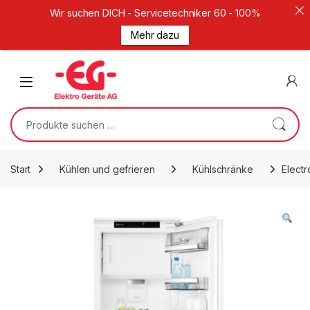
Wir suchen DICH - Servicetechniker 60 - 100%
Mehr dazu
Weiter zur Navigation
Zum Inhalt springen
Open
Suche nach:
Start
Kühlen und gefrieren
Kühlschränke
Elect