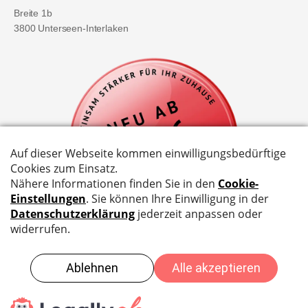
Breite 1b
3800 Unterseen-Interlaken
©
2026
EG Elektro Geräte AG - |
Impressum
|
AGB
|
Datenschutzbestimmungen
| Website by
Compiaz Design