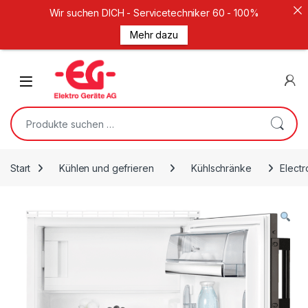
Wir suchen DICH - Servicetechniker 60 - 100%
Mehr dazu
Weiter zur Navigation
Zum Inhalt springen
Open
Suche nach:
Start
Kühlen und gefrieren
Kühlschränke
Elect