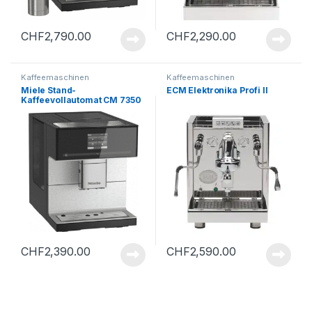
CHF
2,790.00
CHF
2,290.00
Kaffeemaschinen
Kaffeemaschinen
Miele Stand-
ECM Elektronika Profi II
Kaffeevollautomat CM 7350
CH SW – B
CHF
2,390.00
CHF
2,590.00