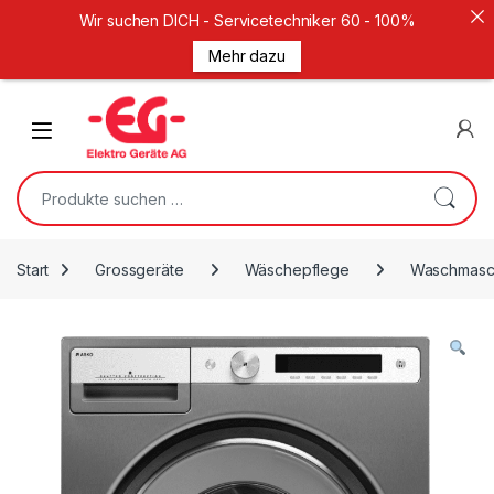
Wir suchen DICH - Servicetechniker 60 - 100%
Mehr dazu
Weiter zur Navigation
Zum Inhalt springen
Open
Suche nach:
Start
Grossgeräte
Wäschepflege
Waschmasc