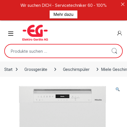
Wir suchen DICH - Servicetechniker 60 - 100%
Mehr dazu
Weiter zur Navigation
Zum Inhalt springen
Open
Suche nach:
Start
Grossgeräte
Geschirrspüler
Miele Geschir