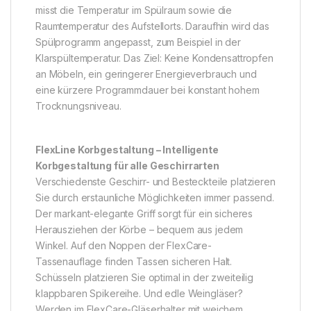
misst die Temperatur im Spülraum sowie die
Raumtemperatur des Aufstellorts. Daraufhin wird das
Spülprogramm angepasst, zum Beispiel in der
Klarspültemperatur. Das Ziel: Keine Kondensattropfen
an Möbeln, ein geringerer Energieverbrauch und
eine kürzere Programmdauer bei konstant hohem
Trocknungsniveau.
FlexLine Korbgestaltung – Intelligente
Korbgestaltung für alle Geschirrarten
Verschiedenste Geschirr- und Besteckteile platzieren
Sie durch erstaunliche Möglichkeiten immer passend.
Der markant-elegante Griff sorgt für ein sicheres
Herausziehen der Körbe – bequem aus jedem
Winkel. Auf den Noppen der FlexCare-
Tassenauflage finden Tassen sicheren Halt.
Schüsseln platzieren Sie optimal in der zweiteilig
klappbaren Spikereihe. Und edle Weingläser?
Werden im FlexCare-Gläserhalter mit weichem