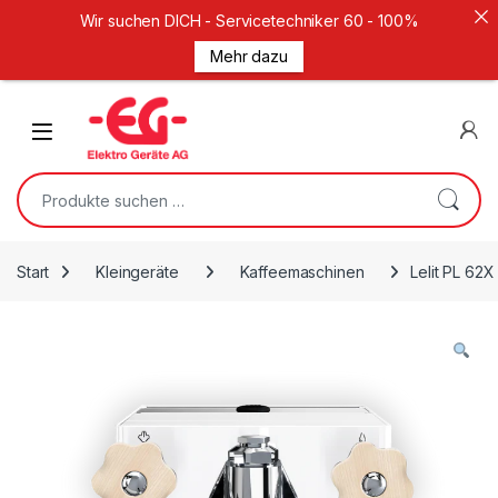
Wir suchen DICH - Servicetechniker 60 - 100%
Mehr dazu
Weiter zur Navigation
Zum Inhalt springen
Open
Suche nach:
Start
Kleingeräte
Kaffeemaschinen
Lelit PL 62