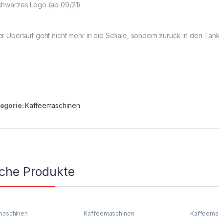
chwarzes Logo (ab 09/21)
er Überlauf geht nicht mehr in die Schale, sondern zurück in den Tan
egorie:
Kaffeemaschinen
iche Produkte
maschinen
Kaffeemaschinen
Kaffeema