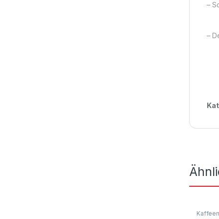
– S
– D
Kat
Ähnl
Kaffee