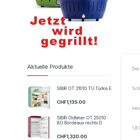
Aktuelle Produkte
Die
SIBIR OT 21010 TÜ Türkis E
Sch
CHF
1,135.00
neu
SIBIR Oldtimer OT 25010
BO Bordeaux rechts D
1,8 
CHF
1,320.00