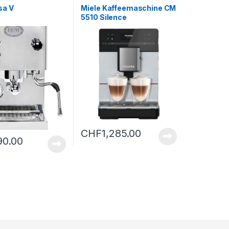
sa V
Miele Kaffeemaschine CM
5510 Silence
CHF
1,285.00
90.00