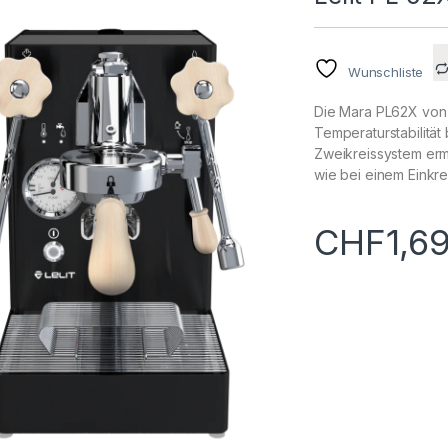
Wunschliste
Die Mara PL62X von L
Temperaturstabilität
Zweikreissystem erm
wie bei einem Einkrei
CHF
1,6