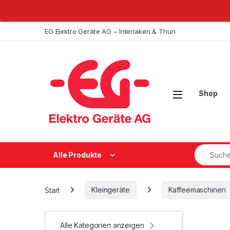
Weiter zur Navigation
Zum Inhalt springen
EG Elektro Geräte AG – Interlaken & Thun
Open
Shop
Suche na
Alle Produkte
Start
Kleingeräte
Kaffeemaschinen
Alle Kategorien anzeigen