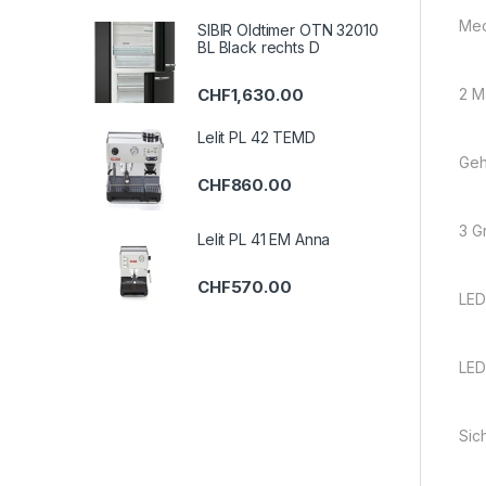
Mec
SIBIR Oldtimer OTN 32010
BL Black rechts D
2 M
CHF
1,630.00
Lelit PL 42 TEMD
Geh
CHF
860.00
3 G
Lelit PL 41 EM Anna
CHF
570.00
LED
LED
Sic