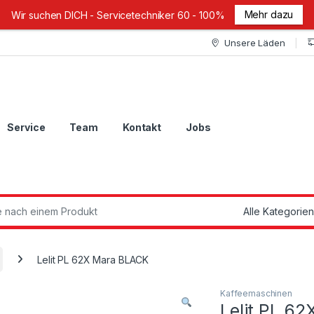
Mehr dazu
Wir suchen DICH - Servicetechniker 60 - 100%
Unsere Läden
Service
Team
Kontakt
Jobs
ch:
Lelit PL 62X Mara BLACK
Kaffeemaschinen
Lelit PL 6