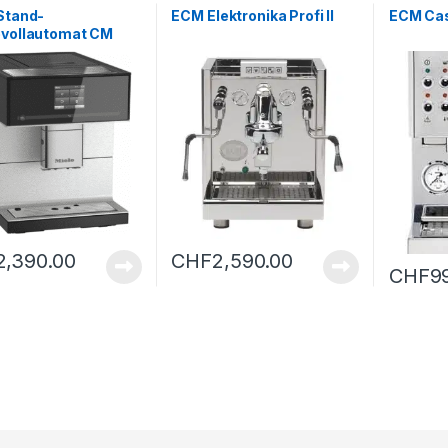
Stand-
ECM Elektronika Profi II
ECM Ca
evollautomat CM
CH SW – B
2,390.00
CHF
2,590.00
CHF
9