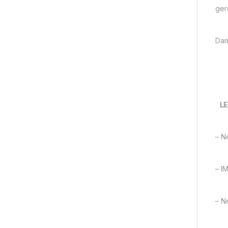
ger
Dam
LE
– N
– I
– N