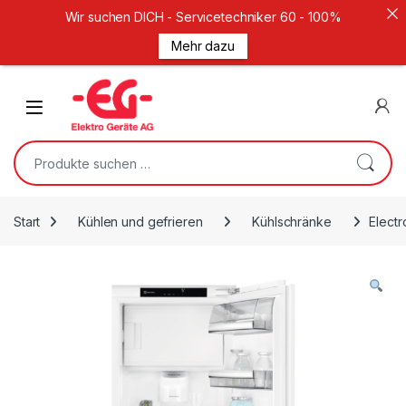
Wir suchen DICH - Servicetechniker 60 - 100%
Mehr dazu
Weiter zur Navigation
Zum Inhalt springen
Open
Suche nach:
Start
Kühlen und gefrieren
Kühlschränke
Elect