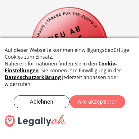
©
2026
EG Elektro Geräte AG - |
Impressum
|
AGB
|
Datenschutzbestimmungen
| Website by
Compiaz Design