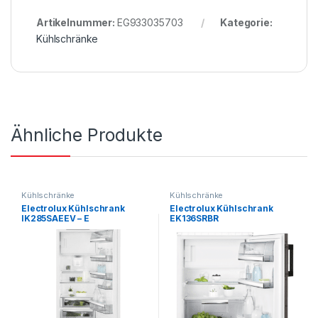
Artikelnummer:
EG933035703
Kategorie:
Kühlschränke
Ähnliche Produkte
Kühlschränke
Kühlschränke
Electrolux Kühlschrank
Electrolux Kühlschrank
IK285SAEEV – E
EK136SRBR