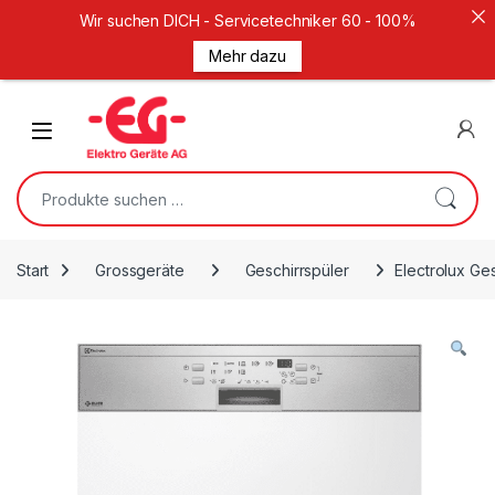
Wir suchen DICH - Servicetechniker 60 - 100%
Mehr dazu
Weiter zur Navigation
Zum Inhalt springen
Open
Suche nach:
Start
Grossgeräte
Geschirrspüler
Electrolux Ge